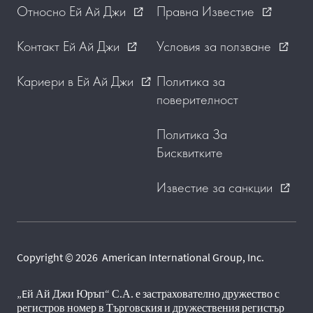
Относно Ей Ай Джи
Правна Известие
external_link
external_link
Контакт Ей Ай Джи
Условия за ползване
external_link
external_link
Кариери в Ей Ай Джи
Политика за
external_link
поверителност
Политика За
Бисквитките
Известие за санкции
external_link
Copyright © 2026 American International Group, Inc.
„Eй Ай Джи Юръп“ С.А. е застрахователно дружество с
регистров номер в Търговския и дружествения регистър