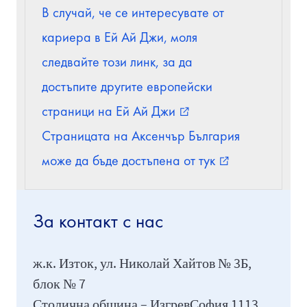
В случай, че се интересувате от
кариера в Ей Ай Джи, моля
следвайте този линк, за да
достъпите другите европейски
страници на Ей Ай Джи
external_link
Страницата на Аксенчър България
може да бъде достъпена от тук
external_link
За контакт с нас
ж.к. Изток, ул. Николай Хайтов № 3Б,
блок № 7
Столична община – ИзгревСофия 1113